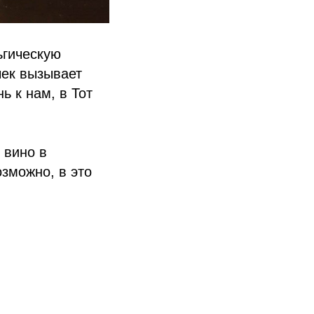
ьгическую
чек вызывает
ь к нам, в Тот
 вино в
озможно, в это