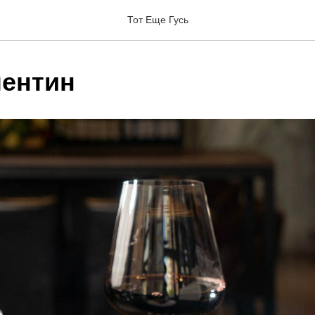
Тот Еще Гусь
лентин