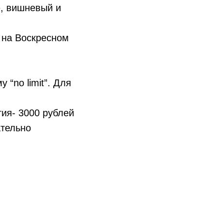
е, вишневый и
с на Воскресном
“no limit”. Для
тия- 3000 рублей
ательно