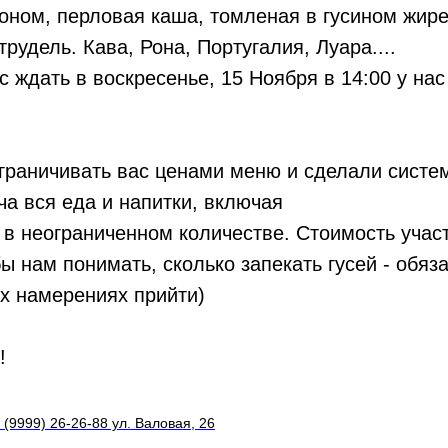
коном, перловая каша, томленая в гусином жир
рудель. Кава, Рона, Португалия, Луара....
ас ждать в воскресенье, 15 Ноября в 14:00 у на
раничивать вас ценами меню и сделали систему 
ча вся еда и напитки, включая
 в неограниченном количестве. Стоимость учас
бы нам понимать, сколько запекать гусей - обяз
х намерениях прийти)
!
 (9999) 26-26-88 ул. Валовая, 26