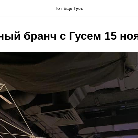
Тот Еще Гусь
ный бранч с Гусем 15 но