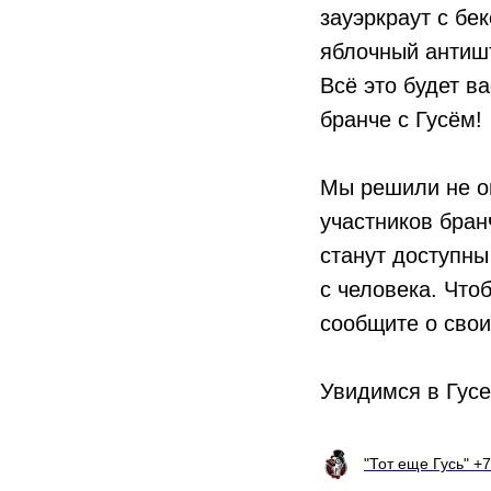
зауэркраут с бе
яблочный антишт
Всё это будет в
бранче с Гусём!
Мы решили не ог
участников бран
станут доступны
с человека. Что
сообщите о свои
Увидимся в Гусе
"Тот еще Гусь" +7