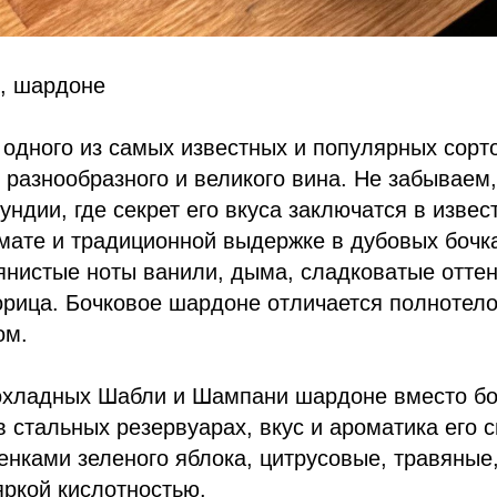
, шардоне
одного из самых известных и популярных сорт
о, разнообразного и великого вина. Не забываем
ундии, где секрет его вкуса заключатся в извес
ате и традиционной выдержке в дубовых бочках
нистые ноты ванили, дыма, сладковатые оттен
корица. Бочковое шардоне отличается полнотел
ом.
охладных Шабли и Шампани шардоне вместо бо
 стальных резервуарах, вкус и ароматика его 
енками зеленого яблока, цитрусовые, травяные
яркой кислотностью.