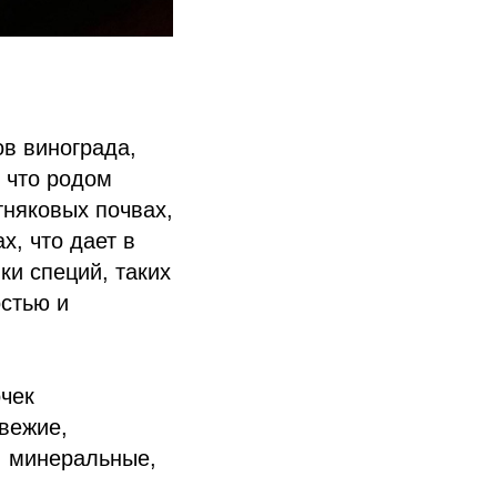
ов винограда,
, что родом
тняковых почвах,
, что дает в
ки специй, таких
остью и
чек
свежие,
, минеральные,