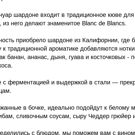
 нуар шардоне входит в традиционное кюве дл
, из него делают знаменитое Blanc de Blancs.
ность приобрело шардоне из Калифорнии, где 
 к традиционной ароматике добавляются нотки
ак банан, ананас, дыня, гуава и косточковых - п
коса.
 с ферментацией и выдержкой в стали — прек
цам.
анные в бочке, идеально подойдут к белому мя
ибам, сливочным соусам, сыру Чеддер грюйер и
еделились с блюдом, мы поможем вам с вином,