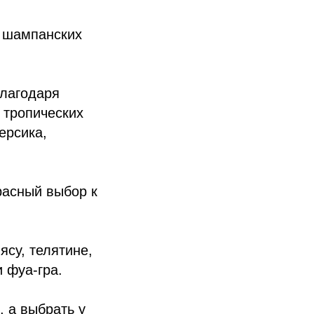
я шампанских
благодаря
 тропических
ерсика,
расный выбор к
су, телятине,
 фуа-гра.
 а выбрать у