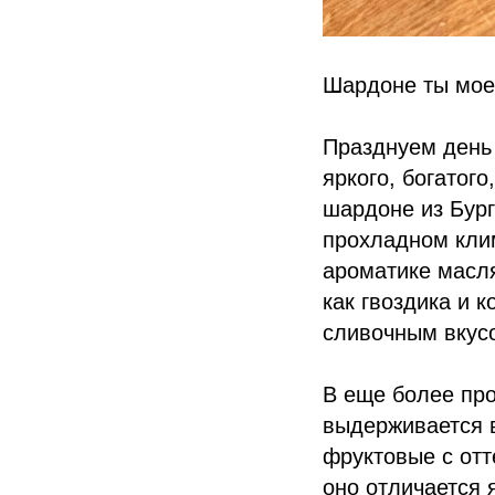
Шардоне ты мое
Празднуем день 
яркого, богатог
шардоне из Бург
прохладном клим
ароматике масля
как гвоздика и 
сливочным вкус
В еще более пр
выдерживается в
фруктовые с отт
оно отличается 