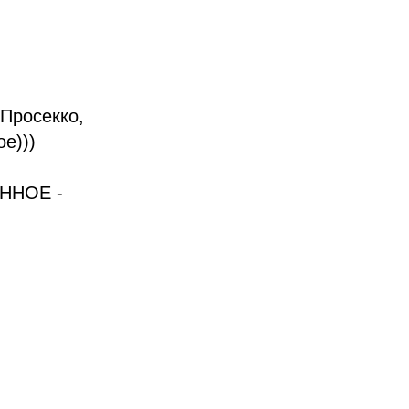
 Просекко,
ое)))
ЕННОЕ -