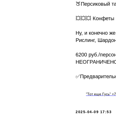
🍑Персиковый та
💥💥💥 Конфеты
Ну, и конечно ж
Рислинг, Шардоне
6200 руб./перс
НЕОГРАНИЧЕНО
✅Предварительна
"Тот еще Гусь" +7
2025-04-09 17:53