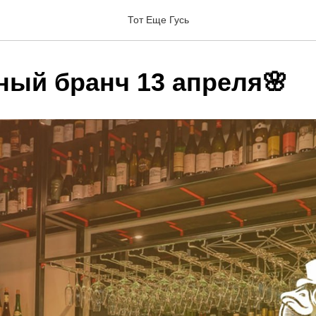
Тот Еще Гусь
ный бранч 13 апреля🌸