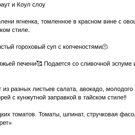
раут и Коул слоу
олени ягненка, томленное в красном вине с ов
ском стиле.
истый гороховый суп с копченостями🫠
яжьей печени🥰 Подается со сливочной эспуме 
 из разных листьев салата, авокадо, молодого 
орей с кунжутной заправкой в тайском стиле‼️
дких томатов. Томаты, шпинат, стручковая фасо
рет»