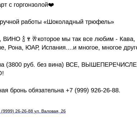
рт с горгонзолой❤️
 ручной работы «Шоколадный трюфель»
е, ВИНО 🍾🍷🥂которое мы так все любим - Кава,
, Рона, ЮАР, Испания....и многое, многое друг
она (3800 руб. без вина) ВСЕ, ВЫШЕПЕРЕЧИСЛ
!
я бронь обязательна +7 (999) 926-26-88.
 (9999) 26-26-88 ул. Валовая, 26