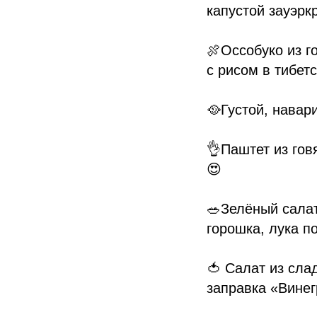
капустой зауэрк
🍖Оссобуко из г
с рисом в тибет
🥘Густой, навар
👌Паштет из гов
😍
🥗Зелёный салат
горошка, лука п
🍅 Салат из сла
заправка «Винег