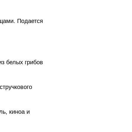
ощами. Подается
из белых грибов
стручкового
ль, киноа и