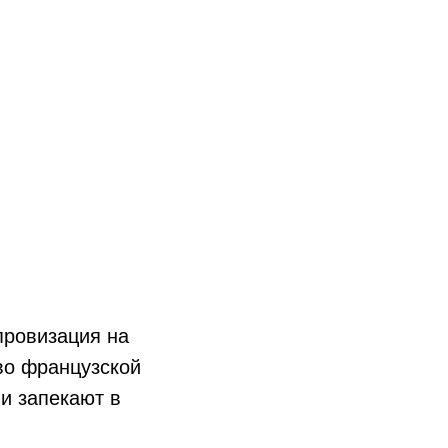
провизация на
 во французской
ли запекают в