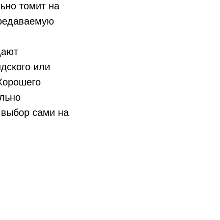
льно томит на
ередаваемую
дают
ндского или
 Хорошего
ельно
 выбор сами на