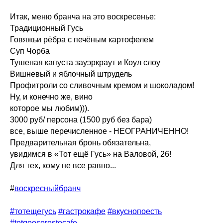
⠀
Итак, меню бранча на это воскресенье:
Традиционный Гусь
Говяжьи рёбра с печёным картофелем
Суп Чорба
Тушеная капуста зауэркраут и Коул слоу
Вишневый и яблочный штрудель
Профитроли со сливочным кремом и шоколадом!
Ну, и конечно же, вино
которое мы любим))).
3000 руб/ персона (1500 руб без бара)
все, выше перечисленное - НЕОГРАНИЧЕННО!
Предварительная бронь обязательна,
увидимся в «Тот ещё Гусь» на Валовой, 26!
Для тех, кому не все равно...
⠀
#
воскресныйбранч
#тотещегусь
#гастрокафе
#вкуснопоесть
#totgooserestocafe