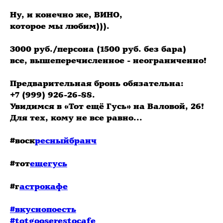
⠀
Ну, и конечно же, ВИНО,
которое мы любим))).
⠀
3000 руб./персона (1500 руб. без бара)
все, вышеперечисленное - неограниченно!
⠀
Предварительная бронь обязательна:
+7 (999) 926-26-88.
Увидимся в «Тот ещё Гусь» на Валовой, 26!
Для тех, кому не все равно...
⠀
#воск
ресныйбранч
#тот
ещегусь
#г
астрокафе
#вкуснопоесть
#totgooserestocafe