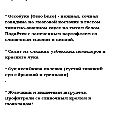
⠀
* Оссобуко (Osso buco) - нежная, сочная
говядина на мозговой косточке в густом
томатно-овощном соусе на тихом белом.
Подаётся с запеченным картофелем со
сливочным маслом и кинзой.
⠀
* Салат из сладких узбекских помидоров и
красного лука
⠀
* Суп чеснОкова полевка (густой говяжий
суп с брынзой и гренками)
.
⠀
* Яблочный и вишнёвый штрудель.
Профитроли со сливочным кремом и
шоколадом!