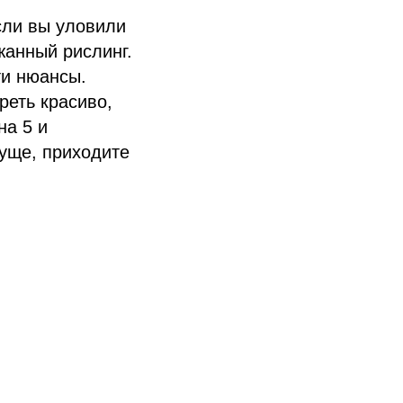
сли вы уловили
жанный рислинг.
ти нюансы.
реть красиво,
на 5 и
суще, приходите