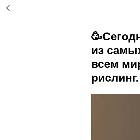
🥳Сегод
из самы
всем ми
рислинг.