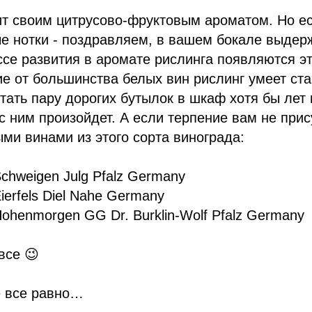
ит своим цитрусово-фруктовым ароматом. Но е
е нотки - поздравляем, в вашем бокале выдер
се развития в аромате рислинга появляются э
е от большинства белых вин рислинг умеет ста
тать пару дорогих бутылок в шкаф хотя бы лет 
 с ним произойдет. А если терпение вам не при
ыми винами из этого сорта винограда:
Schweigen Julg Pfalz Germany
Eierfels Diel Nahe Germany
Hohenmorgen GG Dr. Burklin-Wolf Pfalz Germany
все 😉
е все равно…