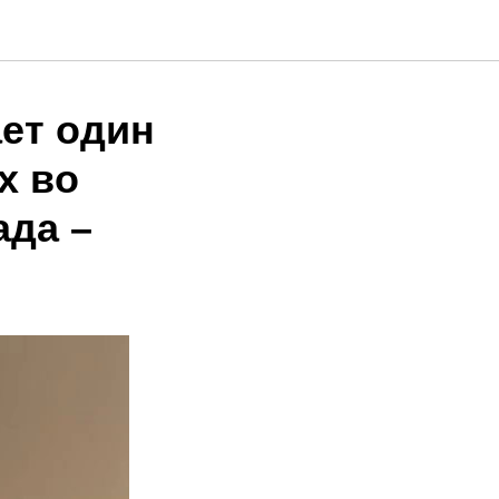
ет один
х во
ада –