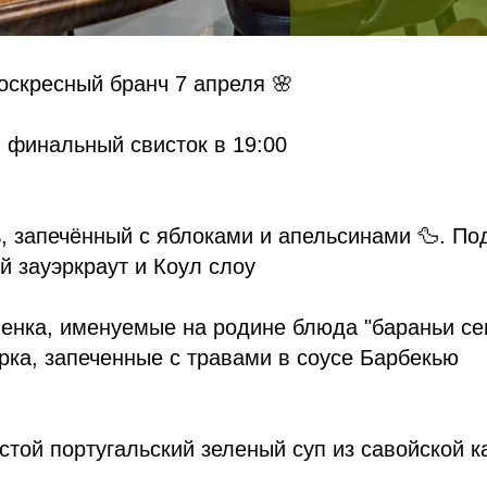
скресный бранч 7 апреля 🌸
, финальный свисток в 19:00
, запечённый с яблоками и апельсинами 🦆. По
й зауэркраут и Коул слоу
енка, именуемые на родине блюда "бараньи сем
рка, запеченные с травами в соусе Барбекью
густой португальский зеленый суп из савойской 