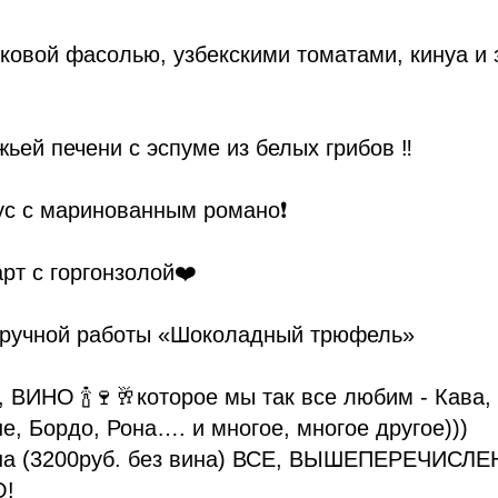
учковой фасолью, узбекскими томатами, кинуа и
жьей печени с эспуме из белых грибов ‼️
мус с маринованным романо❗️
рт с горгонзолой❤️
 ручной работы «Шоколадный трюфель»
е, ВИНО 🍾🍷🥂которое мы так все любим - Кава,
е, Бордо, Рона…. и многое, многое другое)))
она (3200руб. без вина) ВСЕ, ВЫШЕПЕРЕЧИСЛЕ
!