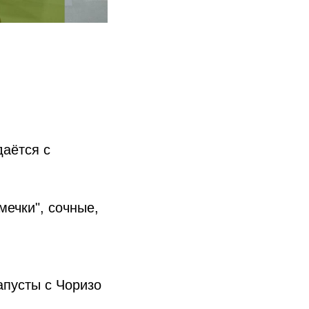
даётся с
ечки", сочные,
капусты с Чоризо