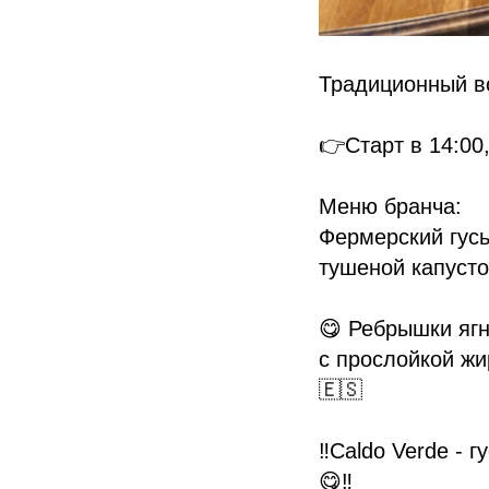
Традиционный во
👉Старт в 14:00
Меню бранча:
Фермерский гусь
тушеной капусто
😋 Ребрышки ягн
с прослойкой жи
🇪🇸
‼️Caldo Verde - 
😋‼️