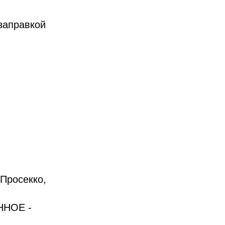
 заправкой
 Просекко,
ННОЕ -