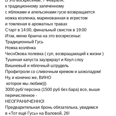
В это воскресенье, 7 Февраля,
к традиционному запеченному
с яблоками и апельсинами гусю возвращается
ножка козленка, маринованная в игристом
и томленая в ароматных травах
Старт в 14:00, финальный свисток в 19:00
Итак, меню бранча на это воскресенье:
Традиционный Гусь
Ножка козлёнка
ЧеснОкова полевка ( суп, возвращающий к жизни )
Тушеная капуста зауэркраут и Коул слоу
Вишневый и яблочный штрудель
Профитроли со сливочным кремом и шоколадом!
Ну, и конечно же, ВИНО
которое мы любим)))
3000 руб/ персона (1500 руб без бара) все, выше
перечисленное -
НЕОГРАНИЧЕННО!
Предварительная бронь обязательна, увидимся
в «Тот ещё Гусь» на Валовой, 26!