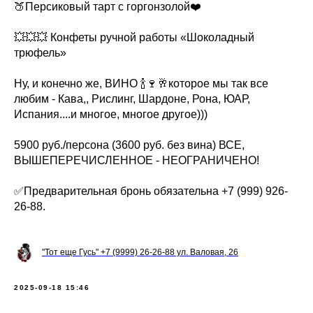
🍑Персиковый тарт с горгонзолой❤️
💥💥💥 Конфеты ручной работы «Шоколадный
трюфель»
Ну, и конечно же, ВИНО 🍾🍷🥂которое мы так все
любим - Кава,, Рислинг, Шардоне, Рона, ЮАР,
Испания....и многое, многое другое)))
5900 руб./персона (3600 руб. без вина) ВСЕ,
ВЫШЕПЕРЕЧИСЛЕННОЕ - НЕОГРАНИЧЕНО!
✅Предварительная бронь обязательна +7 (999) 926-
26-88.
"Тот еще Гусь" +7 (9999) 26-26-88 ул. Валовая, 26
2025-09-18 15:46