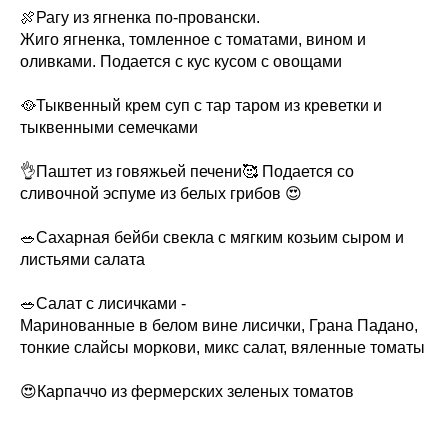
🍖Рагу из ягненка по-провански.
Жиго ягненка, томленное с томатами, вином и
оливками. Подается с кус кусом с овощами
🥘Тыквенный крем суп с тар таром из креветки и
тыквенными семечками
👌Паштет из говяжьей печени🥰 Подается со
сливочной эспуме из белых грибов 😍
🥗Сахарная бейби свекла с мягким козьим сыром и
листьями салата
🥗Салат с лисичками -
Маринованные в белом вине лисички, Грана Падано,
тонкие слайсы моркови, микс салат, вяленные томаты
😍Карпаччо из фермерских зеленых томатов