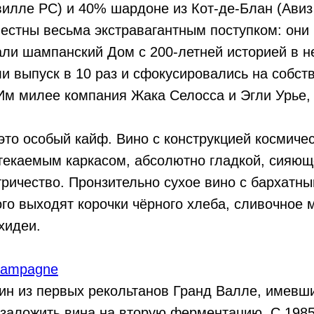
илле PC) и 40% шардоне из Кот-де-Блан (Авиз
естны весьма экстравагантным поступком: они
ли шампанский Дом с 200-летней историей в 
и выпуск в 10 раз и сфокусировались на собст
Им милее компания Жака Селосса и Эгли Урье,
 это особый кайф. Вино с конструкцией космиче
текаемым каркасом, абсолютно гладкой, сияющ
тричество. Пронзительно сухое вино с бархатн
ого выходят корочки чёрного хлеба, сливочное 
хидеи.
hampagne
ин из первых рекольтанов Гранд Валле, имевш
заложить вина на вторую ферментацию. С 1985