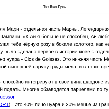
алле де ля Марн
Тот Еще Гусь
ля Марн - отдельная часть Марны. Легендарна
Шампани. «К Аи я больше не способен, Аи люб
лал тебе чёрную розу в бокале золотого, как не
ду было сделано первое в истории кюве с отдел
но нуара - Clos de Goisses. Это нижняя часть 
той выпершей наружу груды мела, и в то же вр
спокойно интегрируют в свои вина шардоне из
ой подать. Многие обзаводятся парцелями по ту
uesson
ORT
) - это 40% пино нуара и 20% менье из Гра