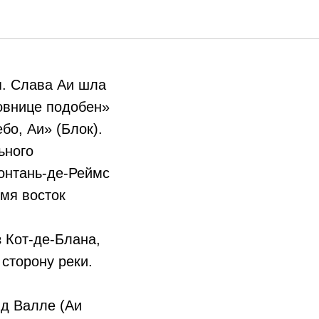
я. Слава Аи шла
овнице подобен»
бо, Аи» (Блок).
ьного
Монтань-де-Реймс
емя восток
 Кот-де-Блана,
 сторону реки.
нд Валле (Аи