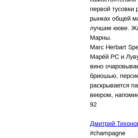
первой тусовки
рынках общей ма
лучшие кюве. Ж
Марны.
Marc Herbart Spec
Марёй PC и Лув
вино очаровыва
бриошью, перси
раскрывается п
веером, напомин
92
Дмитрий Тихоно
#champagne