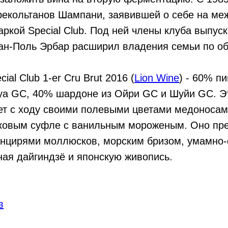
 рекольтанов Шампани, заявившей о себе на м
ркой Special Club. Под ней члены клуба выпус
ан-Поль Эрбар расширил владения семьи по о
ial Club 1-er Cru Brut 2016 (
Lion Wine
) - 60% п
уа GC, 40% шардоне из Ойри GC и Шуйи GC. Э
ет с ходу своими полевыми цветами медоносам
ковым суфле с ванильным мороженым. Оно пр
анцирями моллюсков, морским бризом, умамно
ая дайгиндзё и японскую живопись.
в