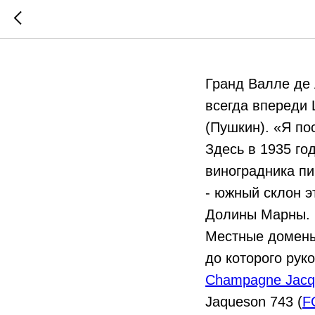
Гранд В
Гранд Валле де 
всегда впереди 
(Пушкин). «Я пос
Здесь в 1935 го
виноградника пи
- южный склон э
Долины Марны.
Местные домены 
до которого рук
Champagne Jacq
Jaqueson 743 (
F