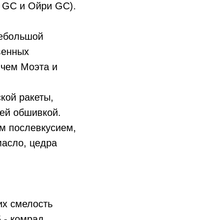
 GC и Ойри GC).
небольшой
венных
 чем Моэта и
ской ракеты,
ей обшивкой.
ым послевкусием,
масло, цедра
их смелость
 - комрад