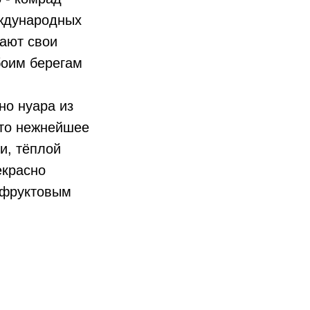
еждународных
кают свои
боим берегам
ино нуара из
то нежнейшее
и, тёплой
екрасно
-фруктовым