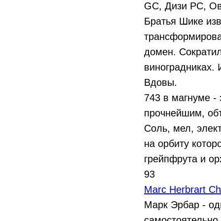
GC, Дизи PC, Ов
Братья Шике изв
трансформирова
домен. Сократил
виноградниках. 
Вдовы.
743 в магнуме -
прочнейшим, об
Соль, мел, элек
на орбиту котор
грейпфрута и ор
93
Marc Herbrart C
Марк Эрбар - од
самостоятельно 