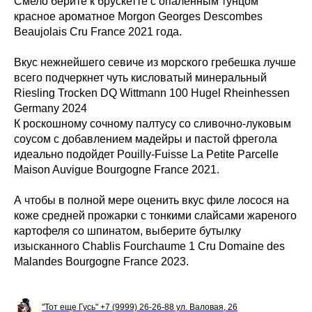
Смело берите к брускетте с опалённым тунцом
красное ароматное Morgon Georges Descombes
Beaujolais Cru France 2021 года.
Вкус нежнейшего севиче из морского гребешка лучше
всего подчеркнет чуть кисловатый минеральный
Riesling Trocken DQ Wittmann 100 Hugel Rheinhessen
Germany 2024
К роскошному сочному палтусу со сливочно-луковым
соусом с добавлением мадейры и пастой фрегола
идеально подойдет Pouilly-Fuisse La Petite Parcelle
Maison Auvigue Bourgogne France 2021.
А чтобы в полной мере оценить вкус филе лосося на
коже средней прожарки с тонкими слайсами жареного
картофеля со шпинатом, выберите бутылку
изысканного Chablis Fourchaume 1 Cru Domaine des
Malandes Bourgogne France 2023.
"Тот еще Гусь" +7 (9999) 26-26-88 ул. Валовая, 26